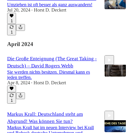
Umziehen ist oft besser als ganz auswandern!
Jul 20, 2024
Horst D. Deckert
•
1
1
April 2024
Die Große Enteignung (The Great Taking -
Deutsch) – David Rogers Webb
Sie werden nichts besitzen. Diesmal kann es
jeden treffen.
Apr 8, 2024
Horst D. Deckert
•
1:12:26
1
Markus Krall: Deutschland steht am
Abgrund! Was können Sie tun?
Markus Krall hat im neuen Interview bei Krall
und Bubeck deutsche Unternehmen und