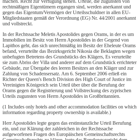
machen. Recht zur Verfügung stehen. Urteile, die zugunsten von
rechtmäßigen Eigentümern ergangen sind, werden anerkannt und
gegen das Eigentum/Vermögen der Urteilsschuldner in allen EU-
Mitgliedstaaten gemäß der Verordnung (EG) Nr. 44/2001 anerkannt
und vollstreckt.
In der Rechtssache Meletis Apostolides gegen Orams, in der es um
Immobilien im Besitz von Herrn Apostolides in der Gegend von
Lapithos geht, das sich unrechtmäßig im Besitz der Eheleute Orams
befand, verurteilte das Bezirksgericht Nikosia die Beklagten wegen
unbefugten Betretens des Grundstücks des Klägers, Es verurteilte
sie zum Abriss der Villa und anderer auf dem Grundstück errichteter
Gebäude, zur Übergabe des leeren Besitzes an den Kläger und zur
Zahlung von Schadensersatz. Am 6. September 2006 erließ ein
Richter der Queen's Bench Division des High Court of Justice im
Vereinigten Königreich sein Urteil über über die Berufung der
Orams gegen die Registrierung und Vollstreckung des zyprischen
Urteils zugunsten von Herrn Apostolides in Großbritannien.
(1 Includes only hotels and other accommodation facilities on which
information regarding property ownership is available.)
Herr Apostolides legte gegen das erstinstanzliche Urteil Berufung
ein, und zur Klärung der zahlreichen in der Rechtssache
aufgeworfenen Fragen des Europäischen Gemeinschaftsrechts
Gemeinschaftsrechts zu klären, legte das Berufungsgericht dem