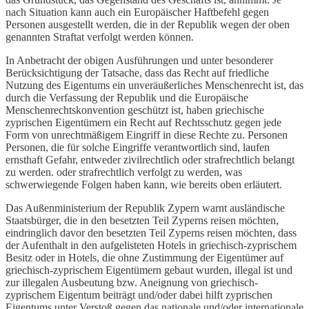
nach Situation kann auch ein Europäischer Haftbefehl gegen
Personen ausgestellt werden, die in der Republik wegen der oben
genannten Straftat verfolgt werden können.
In Anbetracht der obigen Ausführungen und unter besonderer
Berücksichtigung der Tatsache, dass das Recht auf friedliche
Nutzung des Eigentums ein unveräußerliches Menschenrecht ist, das
durch die Verfassung der Republik und die Europäische
Menschenrechtskonvention geschützt ist, haben griechische
zyprischen Eigentümern ein Recht auf Rechtsschutz gegen jede
Form von unrechtmäßigem Eingriff in diese Rechte zu. Personen
Personen, die für solche Eingriffe verantwortlich sind, laufen
ernsthaft Gefahr, entweder zivilrechtlich oder strafrechtlich belangt
zu werden. oder strafrechtlich verfolgt zu werden, was
schwerwiegende Folgen haben kann, wie bereits oben erläutert.
Das Außenministerium der Republik Zypern warnt ausländische
Staatsbürger, die in den besetzten Teil Zyperns reisen möchten,
eindringlich davor den besetzten Teil Zyperns reisen möchten, dass
der Aufenthalt in den aufgelisteten Hotels in griechisch-zyprischem
Besitz oder in Hotels, die ohne Zustimmung der Eigentümer auf
griechisch-zyprischem Eigentümern gebaut wurden, illegal ist und
zur illegalen Ausbeutung bzw. Aneignung von griechisch-
zyprischem Eigentum beiträgt und/oder dabei hilft zyprischen
Eigentums unter Verstoß gegen das nationale und/oder internationale