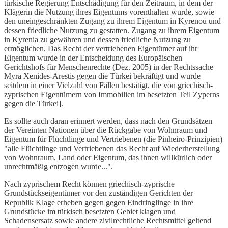
türkische Regierung Entschädigung für den Zeitraum, in dem der
Klägerin die Nutzung ihres Eigentums vorenthalten wurde, sowie
den uneingeschränkten Zugang zu ihrem Eigentum in Kyrenou und
dessen friedliche Nutzung zu gestatten. Zugang zu ihrem Eigentum
in Kyrenia zu gewähren und dessen friedliche Nutzung zu
ermöglichen. Das Recht der vertriebenen Eigentümer auf ihr
Eigentum wurde in der Entscheidung des Europäischen
Gerichtshofs für Menschenrechte (Dez. 2005) in der Rechtssache
Myra Xenides-Arestis gegen die Türkei bekräftigt und wurde
seitdem in einer Vielzahl von Fällen bestätigt, die von griechisch-
zyprischen Eigentümern von Immobilien im besetzten Teil Zyperns
gegen die Türkei].
Es sollte auch daran erinnert werden, dass nach den Grundsätzen
der Vereinten Nationen über die Rückgabe von Wohnraum und
Eigentum für Flüchtlinge und Vertriebenen (die Pinheiro-Prinzipien)
"alle Flüchtlinge und Vertriebenen das Recht auf Wiederherstellung
von Wohnraum, Land oder Eigentum, das ihnen willkürlich oder
unrechtmäßig entzogen wurde...".
Nach zyprischem Recht können griechisch-zyprische
Grundstückseigentümer vor den zuständigen Gerichten der
Republik Klage erheben gegen gegen Eindringlinge in ihre
Grundstücke im türkisch besetzten Gebiet klagen und
Schadensersatz sowie andere zivilrechtliche Rechtsmittel geltend