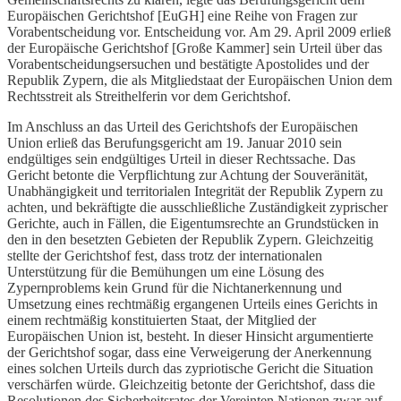
Europäischen Gerichtshof [EuGH] eine Reihe von Fragen zur
Vorabentscheidung vor. Entscheidung vor. Am 29. April 2009 erließ
der Europäische Gerichtshof [Große Kammer] sein Urteil über das
Vorabentscheidungsersuchen und bestätigte Apostolides und der
Republik Zypern, die als Mitgliedstaat der Europäischen Union dem
Rechtsstreit als Streithelferin vor dem Gerichtshof.
Im Anschluss an das Urteil des Gerichtshofs der Europäischen
Union erließ das Berufungsgericht am 19. Januar 2010 sein
endgültiges sein endgültiges Urteil in dieser Rechtssache. Das
Gericht betonte die Verpflichtung zur Achtung der Souveränität,
Unabhängigkeit und territorialen Integrität der Republik Zypern zu
achten, und bekräftigte die ausschließliche Zuständigkeit zyprischer
Gerichte, auch in Fällen, die Eigentumsrechte an Grundstücken in
den in den besetzten Gebieten der Republik Zypern. Gleichzeitig
stellte der Gerichtshof fest, dass trotz der internationalen
Unterstützung für die Bemühungen um eine Lösung des
Zypernproblems kein Grund für die Nichtanerkennung und
Umsetzung eines rechtmäßig ergangenen Urteils eines Gerichts in
einem rechtmäßig konstituierten Staat, der Mitglied der
Europäischen Union ist, besteht. In dieser Hinsicht argumentierte
der Gerichtshof sogar, dass eine Verweigerung der Anerkennung
eines solchen Urteils durch das zypriotische Gericht die Situation
verschärfen würde. Gleichzeitig betonte der Gerichtshof, dass die
Resolutionen des Sicherheitsrates der Vereinten Nationen zwar auf