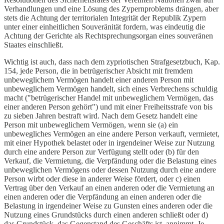
Verhandlungen und eine Lösung des Zypernproblems drängen, aber
stets die Achtung der territorialen Integrität der Republik Zypern
unter einer einheitlichen Souveränität fordern, was eindeutig die
Achtung der Gerichte als Rechtsprechungsorgan eines souveränen
Staates einschließt.
Wichtig ist auch, dass nach dem zypriotischen Strafgesetzbuch, Kap.
154, jede Person, die in betrügerischer Absicht mit fremdem
unbeweglichem Vermögen handelt einer anderen Person mit
unbeweglichem Vermögen handelt, sich eines Verbrechens schuldig
macht ("betrügerischer Handel mit unbeweglichem Vermögen, das
einer anderen Person gehört") und mit einer Freiheitsstrafe von bis
zu sieben Jahren bestraft wird. Nach dem Gesetz handelt eine
Person mit unbeweglichem Vermögen, wenn sie (a) ein
unbewegliches Vermögen an eine andere Person verkauft, vermietet,
mit einer Hypothek belastet oder in irgendeiner Weise zur Nutzung
durch eine andere Person zur Verfügung stellt oder (b) für den
Verkauf, die Vermietung, die Verpfändung oder die Belastung eines
unbeweglichen Vermögens oder dessen Nutzung durch eine andere
Person wirbt oder diese in anderer Weise fördert, oder c) einen
Vertrag über den Verkauf an einen anderen oder die Vermietung an
einen anderen oder die Verpfändung an einen anderen oder die
Belastung in irgendeiner Weise zu Gunsten eines anderen oder die
Nutzung eines Grundstücks durch einen anderen schließt oder d)
das Grundstück, das Gegenstand des Geschäfts ist, annimmt. Je